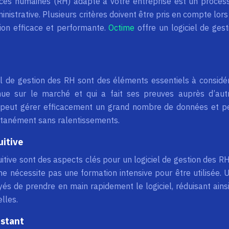
urces humaines (RH) adapté à votre entreprise est un proces
nistrative. Plusieurs critères doivent être pris en compte lors
tion efficace et performante.
Octime
offre un logiciel de gest
iel de gestion des RH sont des éléments essentiels à considér
nue sur le marché et qui a fait ses preuves auprès d’aut
el peut gérer efficacement un grand nombre de données et p
multanément sans ralentissements.
uitive
ntuitive sont des aspects clés pour un logiciel de gestion des RH.
 ne nécessite pas une formation intensive pour être utilisée. 
yés de prendre en main rapidement le logiciel, réduisant ainsi
lles.
istant