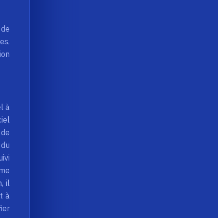
 de
es,
ion
l à
iel
 de
 du
ivi
ème
 il
t à
ier