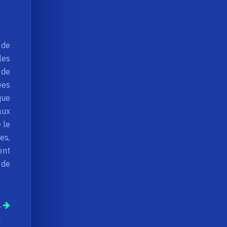
 de
les
 de
ées
que
aux
 le
es,
ent
 de
r
H