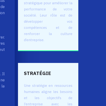
sus
stratégique pour améliorer la
 de
performance de votre
ion
société. Leur rôle est de
développer vos
compétences et de
renforcer la culture
er.
d’entreprise.
res
eut
STRATÉGIE
 Il
Une
Une stratégie en ressources
 le
humaines aligne les besoins
et les objectifs de
l’entreprise avec les