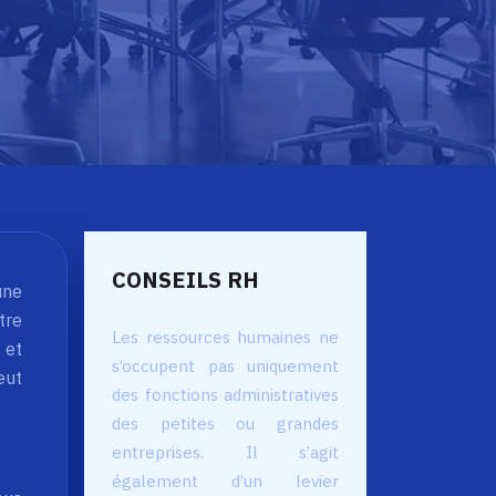
CONSEILS RH
une
tre
Les ressources humaines ne
 et
s’occupent pas uniquement
eut
des fonctions administratives
des petites ou grandes
entreprises. Il s’agit
également d’un levier