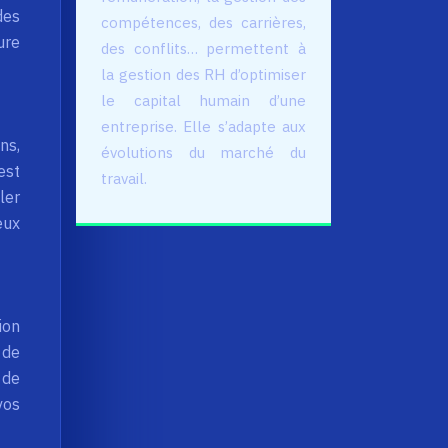
des
compétences, des carrières,
ure
des conflits… permettent à
la gestion des RH d’optimiser
le capital humain d’une
entreprise. Elle s’adapte aux
ns,
évolutions du marché du
est
travail.
ler
eux
ion
 de
 de
vos